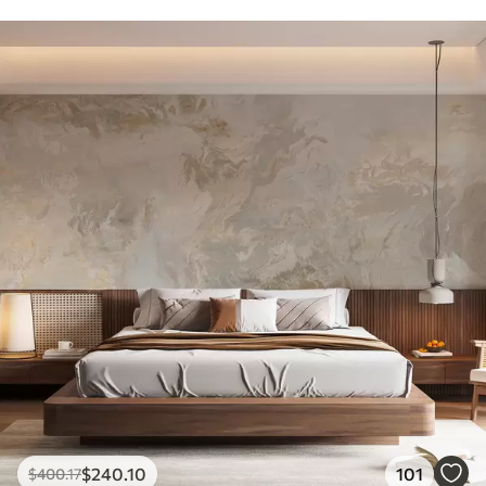
$
240
.10
101
$
400
.17