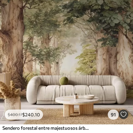
$
240
.10
91
$
400
.17
Sendero forestal entre majestuosos árboles en estilo acuarela