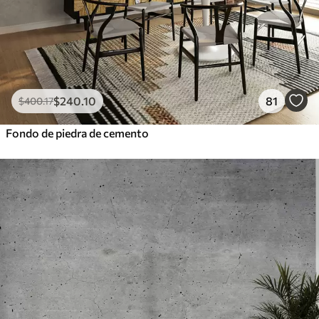
$
240
.10
81
$
400
.17
Fondo de piedra de cemento