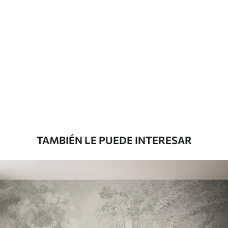
Materiales disponibles
Estándar
816
.67
$
490
.00
/m²
Premium
1100
.00
$
660
.00
/m²
TAMBIÉN LE PUEDE INTERESAR
Vinilo Premium
1266
.67
$
760
.00
/m²
Peel and Stick
1533
.33
$
920
.00
/m²