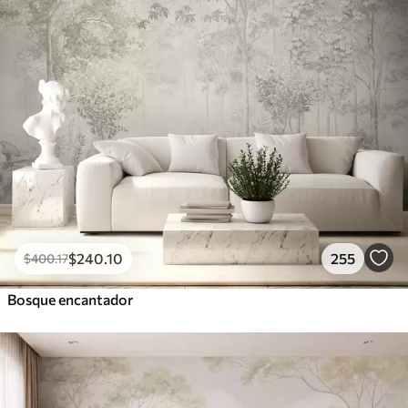
$
240
.10
255
$
400
.17
Bosque encantador