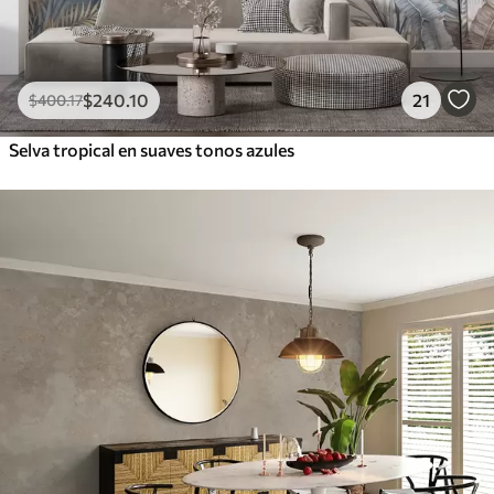
$
240
.10
21
$
400
.17
Selva tropical en suaves tonos azules