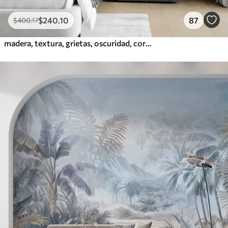
$
240
.10
87
$
400
.17
madera, textura, grietas, oscuridad, corteza, superficie