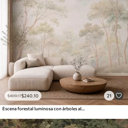
$
240
.10
21
$
400
.17
Escena forestal luminosa con árboles altos