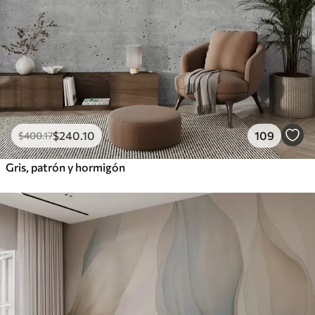
$
240
.10
109
$
400
.17
Gris, patrón y hormigón