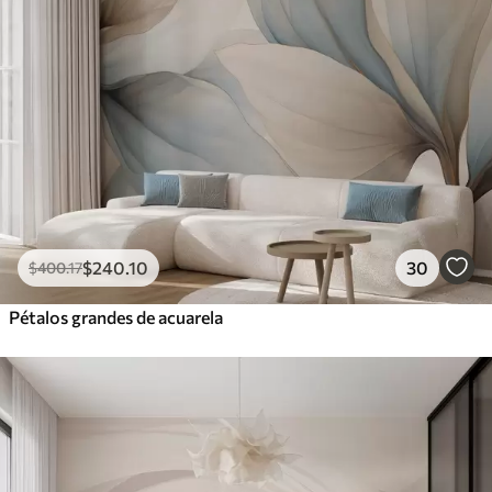
$
240
.10
30
$
400
.17
Pétalos grandes de acuarela