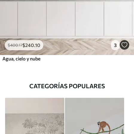
$
240
.10
3
$
400
.17
Agua, cielo y nube
CATEGORÍAS POPULARES