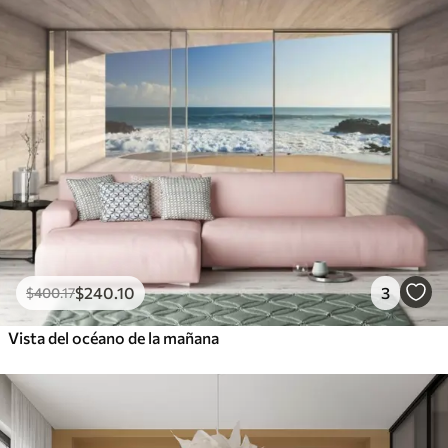
$
240
.10
3
$
400
.17
Vista del océano de la mañana