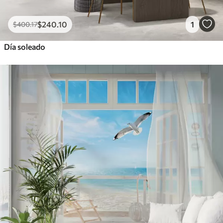
$
240
.10
1
$
400
.17
Día soleado