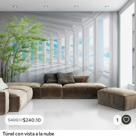
$
240
.10
1
$
400
.17
Túnel con vista a la nube