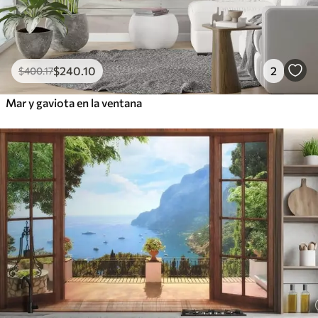
$
240
.10
2
$
400
.17
Mar y gaviota en la ventana