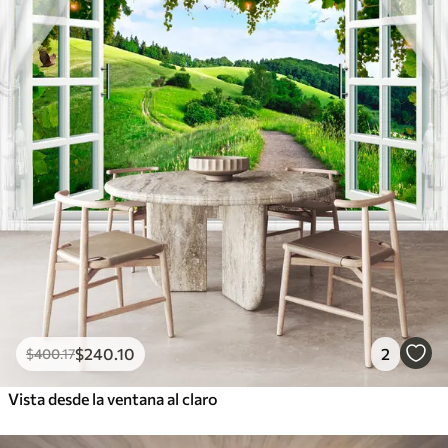
$
240
.10
2
$
400
.17
Vista desde la ventana al claro