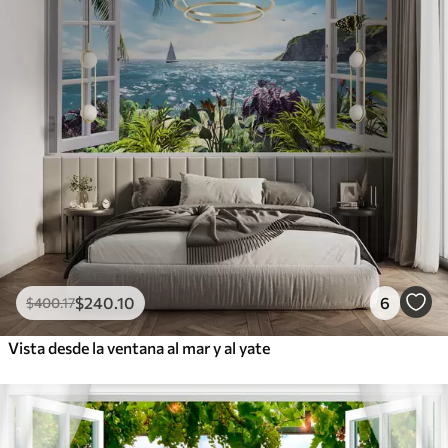
$
240
.10
6
$
400
.17
Vista desde la ventana al mar y al yate