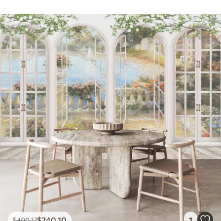
$
240
.10
1
$
400
.17