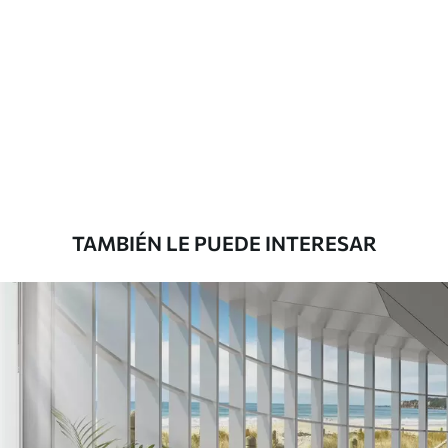
Materiales disponibles
Estándar
816
.67
$
490
.00
/m²
Premium
1100
.00
$
660
.00
/m²
TAMBIÉN LE PUEDE INTERESAR
Vinilo Premium
1266
.67
$
760
.00
/m²
Peel and Stick
1533
.33
$
920
.00
/m²