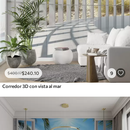
$
240
.10
9
$
400
.17
Corredor 3D con vista al mar