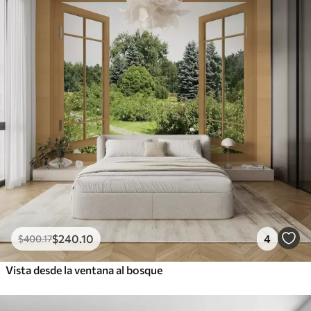
$
240
.10
4
$
400
.17
Vista desde la ventana al bosque