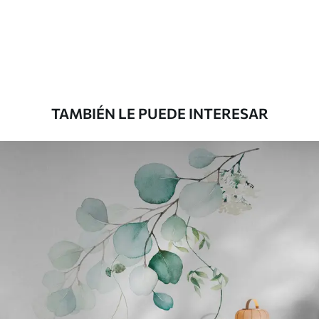
Estándar
816
.67
$
490
.00
/m²
Premium
1100
.00
$
660
.00
/m²
TAMBIÉN LE PUEDE INTERESAR
Vinilo Premium
1266
.67
$
760
.00
/m²
Peel and Stick
1533
.33
$
920
.00
/m²