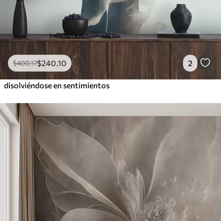
$
240
.10
2
$
400
.17
disolviéndose en sentimientos