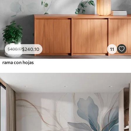
$
240
.10
11
$
400
.17
rama con hojas