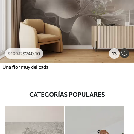
$
240
.10
13
$
400
.17
Una flor muy delicada
CATEGORÍAS POPULARES