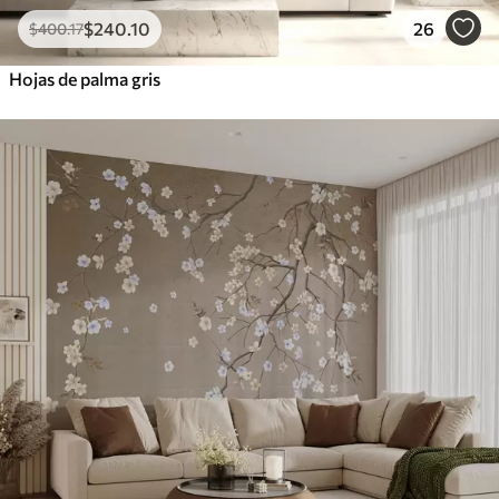
$
240
.10
26
$
400
.17
Hojas de palma gris