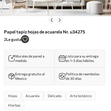
Papel tapiz hojas de acuarela Nr. u34275
2
Le gusta
Murales de pared a
Listo para su entrega
medida
en 1-3 días hábiles.
Entrega gratuito al
Política de reembolso
Mexico
de 30 días
Hojas
Acuarela
Delicado
Arte botánico
Hierbas