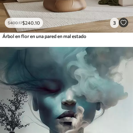
$
240
.10
3
$
400
.17
Árbol en flor en una pared en mal estado