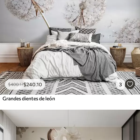
$
240
.10
3
$
400
.17
Grandes dientes de león