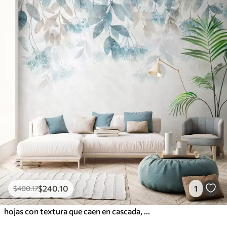
$
240
.10
1
$
400
.17
hojas con textura que caen en cascada, con flores en tonos turquesa y beige