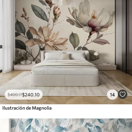
$
240
.10
14
$
400
.17
Ilustración de Magnolia