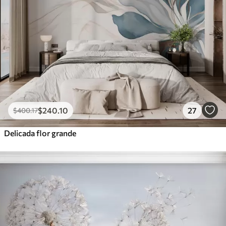
$
240
.10
27
$
400
.17
Delicada flor grande