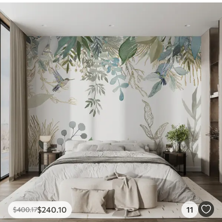
$
240
.10
11
$
400
.17