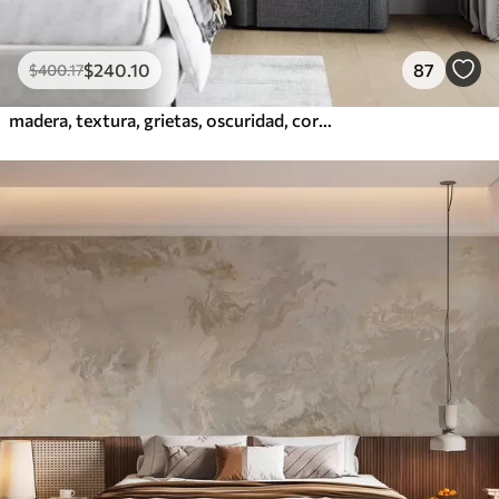
$
240
.10
87
$
400
.17
madera, textura, grietas, oscuridad, corteza, superficie