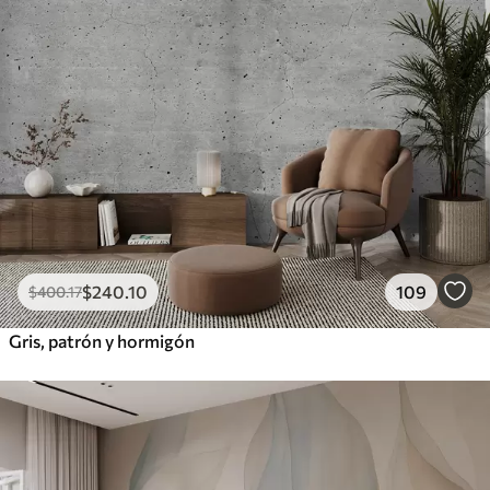
$
240
.10
109
$
400
.17
Gris, patrón y hormigón