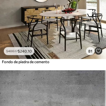
$
240
.10
81
$
400
.17
Fondo de piedra de cemento