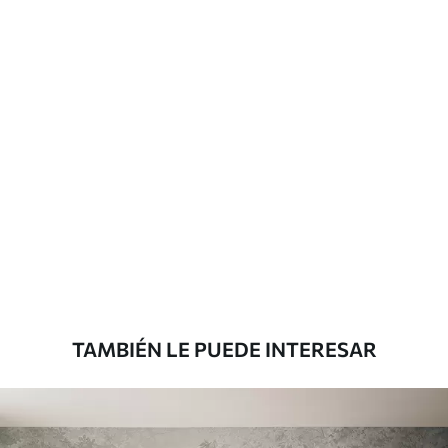
Método de
Hasta 360 cm de altura: aplicación sin
aplicación
juntas.
Más de 360 cm de altura: aplicación con
solapamiento.
Materiales disponibles
Estándar
816
.67
$
490
.00
/m²
Premium
1100
.00
$
660
.00
/m²
TAMBIÉN LE PUEDE INTERESAR
Vinilo Premium
1266
.67
$
760
.00
/m²