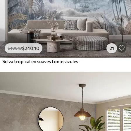
$
240
.10
21
$
400
.17
Selva tropical en suaves tonos azules