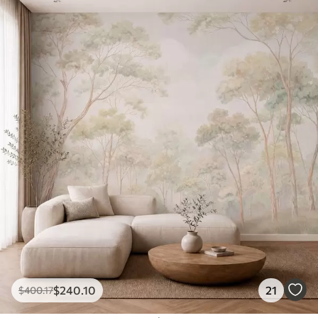
$
240
.10
21
$
400
.17