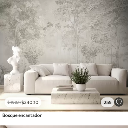
Peel and Stick
1533
.33
$
920
.00
/m²
$
240
.10
255
$
400
.17
Bosque encantador