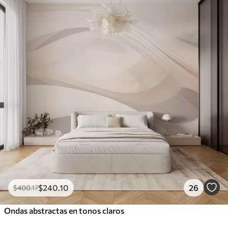
$
240
.10
26
$
400
.17
Ondas abstractas en tonos claros