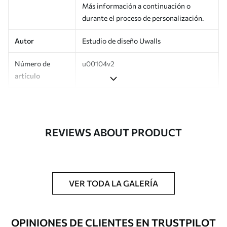
Más información a continuación o
durante el proceso de personalización.
Autor
Estudio de diseño Uwalls
Número de
u00104v2
artículo
Producción
Impreso bajo pedido y entregado en
rollos de hasta 50 cm de ancho.
REVIEWS ABOUT PRODUCT
Adicionalmente
Disponible con recubrimiento de barniz
y/o adhesivo para empapelar.
Limpieza
Se puede limpiar suavemente con una
esponja suave. Los murales de pared con
VER TODA LA GALERÍA
recubrimiento de barniz pueden
limpiarse con agua.
OPINIONES DE CLIENTES EN TRUSTPILOT