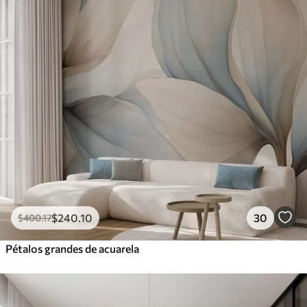
$
240
.10
30
$
400
.17
Pétalos grandes de acuarela