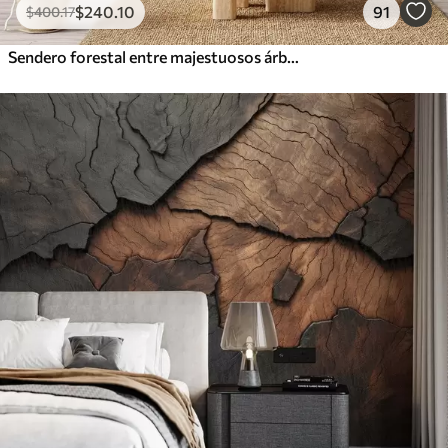
$
240
.10
91
$
400
.17
Sendero forestal entre majestuosos árboles en estilo acuarela