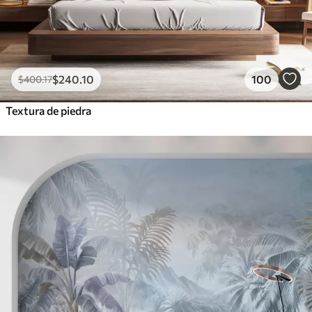
$
240
.10
100
$
400
.17
Textura de piedra