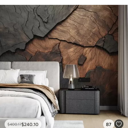
$
240
.10
87
$
400
.17