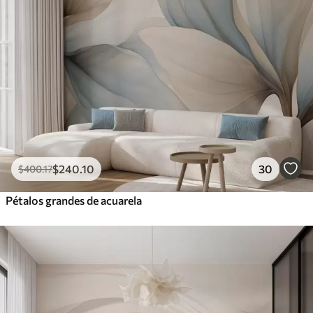
$
240
.10
30
$
400
.17
Pétalos grandes de acuarela