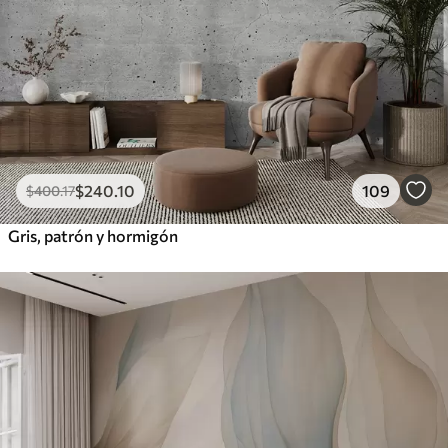
$
240
.10
109
$
400
.17
Gris, patrón y hormigón