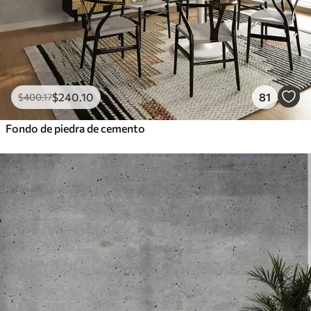
$
240
.10
81
$
400
.17
Fondo de piedra de cemento