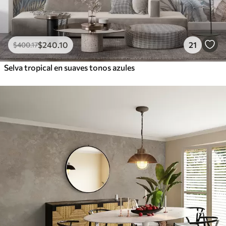
$
240
.10
21
$
400
.17
Selva tropical en suaves tonos azules