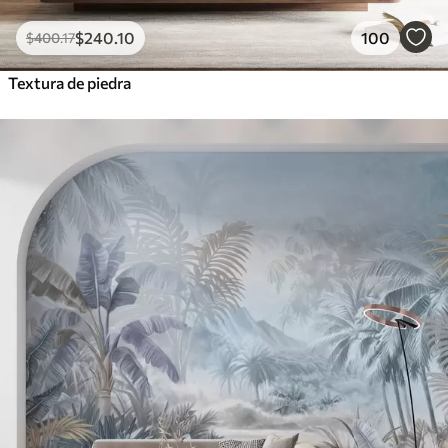
$
240
.10
100
$
400
.17
Textura de piedra