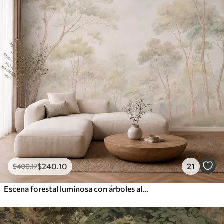
$
240
.10
21
$
400
.17
Escena forestal luminosa con árboles altos