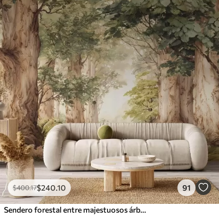
$
240
.10
91
$
400
.17
Sendero forestal entre majestuosos árboles en estilo acuarela