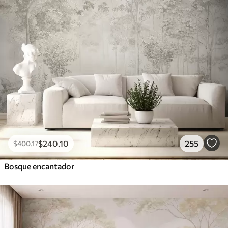
$
240
.10
255
$
400
.17
Bosque encantador