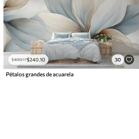
$
240
.10
30
$
400
.17
Pétalos grandes de acuarela