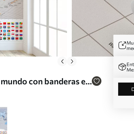
Mur
me
Ent
Me
l mundo con banderas en
cés Nr. c00004frv2