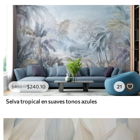
$
240
.10
21
$
400
.17
Selva tropical en suaves tonos azules