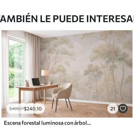
AMBIÉN LE PUEDE INTERES
$
240
.10
21
$
400
.17
Escena forestal luminosa con árboles altos