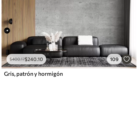
$
240
.10
109
$
400
.17
Gris, patrón y hormigón