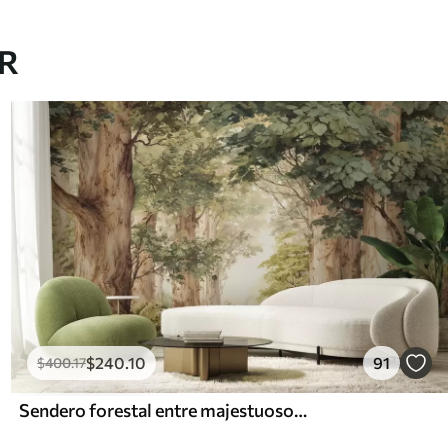
AR
$
240
.10
91
$
400
.17
Sendero forestal entre majestuosos árboles en estilo acuarela