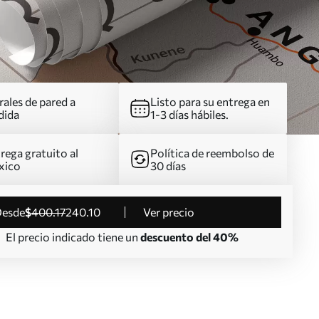
ales de pared a
Listo para su entrega en
dida
1-3 días hábiles.
rega gratuito al
Política de reembolso de
xico
30 días
desde
$
400
.17
240
.10
Ver precio
El precio indicado tiene un
descuento del 40%