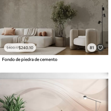
$
240
.10
81
$
400
.17
Fondo de piedra de cemento