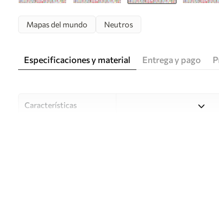
Mapas del mundo
Neutros
Especificaciones y material
Entrega y pago
P
Características
Material
Elija entre tres materiales d
habitaciones y presupuestos
o durante el proceso de per
Autor
Estudio de diseño Uwalls
Número de artículo
c00004frv2