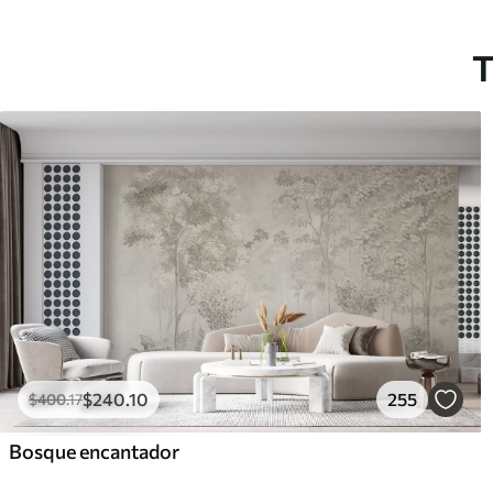
T
$
240
.10
255
$
400
.17
Bosque encantador