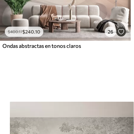
$
240
.10
26
$
400
.17
Ondas abstractas en tonos claros