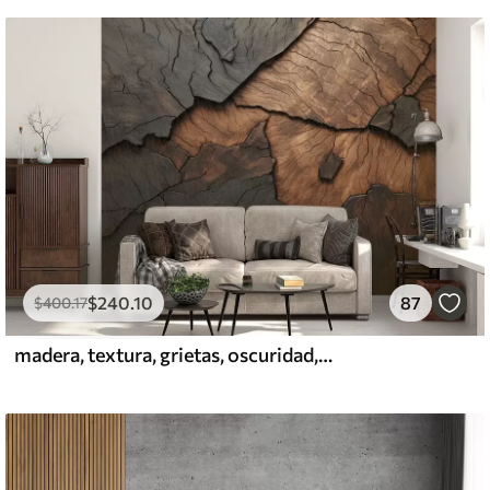
$
240
.10
87
$
400
.17
madera, textura, grietas, oscuridad, corteza, superficie