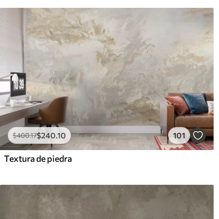
$
240
.10
101
$
400
.17
Textura de piedra