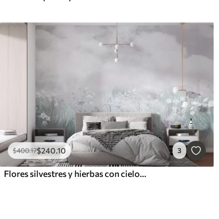
$
240
.10
$
400
.17
3
Flores silvestres y hierbas con cielo rosado y nubes