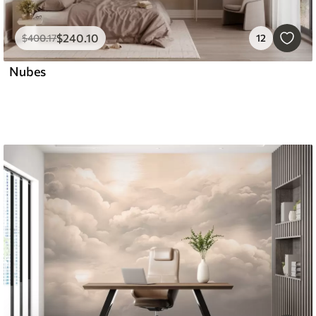
$
240
.10
$
400
.17
12
Nubes