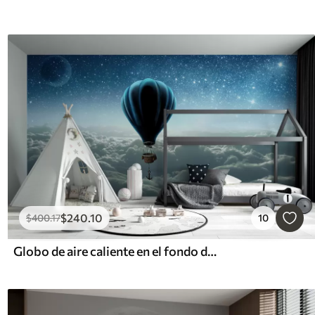
$
240
.10
$
400
.17
10
Globo de aire caliente en el fondo del cielo nocturno