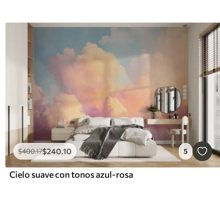
$
240
.10
$
400
.17
5
Cielo suave con tonos azul-rosa