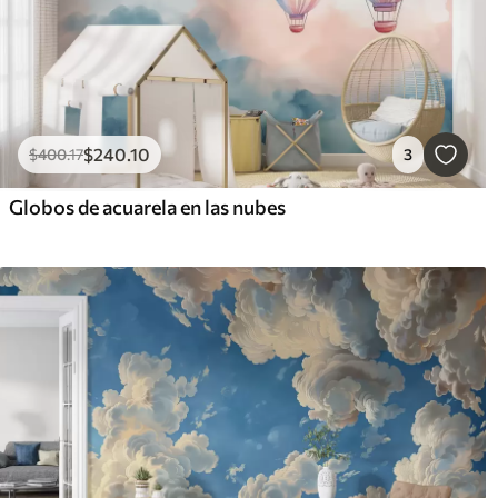
$
240
.10
$
400
.17
3
Globos de acuarela en las nubes