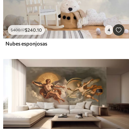
$
240
.10
$
400
.17
4
Nubes esponjosas