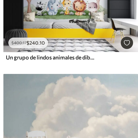
$
240
.10
$
400
.17
Un grupo de lindos animales de dibujos animados sentados en un campo de hierba con árboles y nubes en el fondo