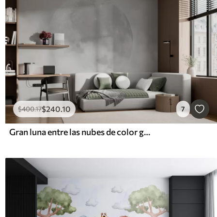
$
240
.10
$
400
.17
7
Gran luna entre las nubes de color gris estilo loft