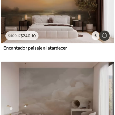
$
240
.10
$
400
.17
6
Encantador paisaje al atardecer