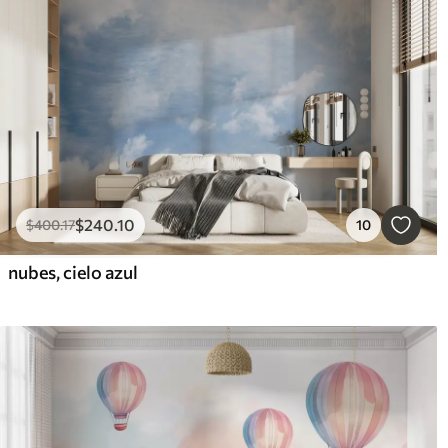
$
240
.10
$
400
.17
10
nubes, cielo azul