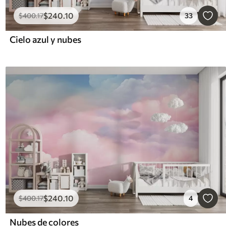
$
240
.10
$
400
.17
33
Cielo azul y nubes
$
240
.10
$
400
.17
4
Nubes de colores