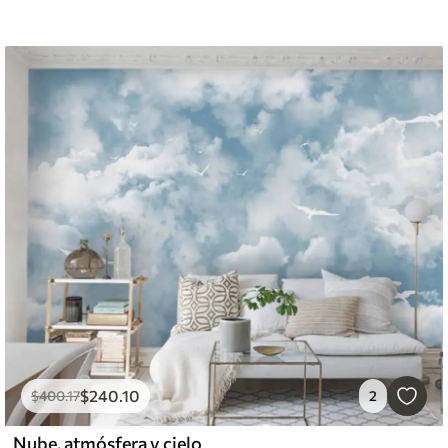
$
240
.10
$
400
.17
2
Nube, atmósfera y cielo