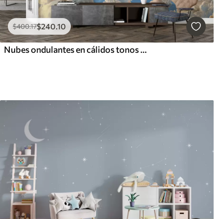
$
240
.10
$
400
.17
Nubes ondulantes en cálidos tonos crema, melocotón suave y pálido, sobre un cielo azul intenso y vibrante