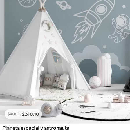
$
240
.10
$
400
.17
Planeta espacial y astronauta