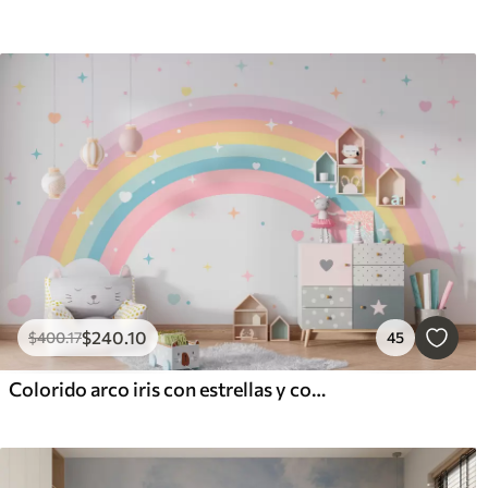
$
240
.10
$
400
.17
45
Colorido arco iris con estrellas y corazones al estilo escandinavo