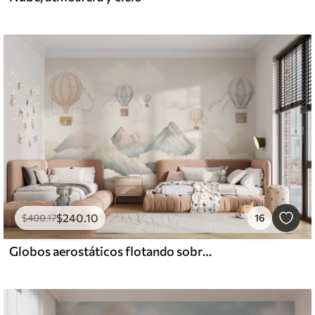
$
240
.10
$
400
.17
16
Globos aerostáticos flotando sobre las montañas en tonos pastel neutros y suaves