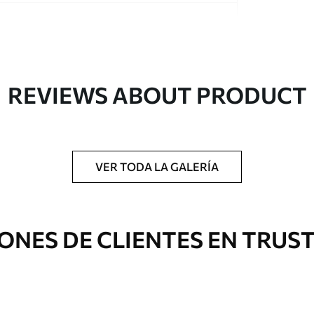
REVIEWS ABOUT PRODUCT
gado en rollos de hasta 50 cm de ancho.
o de barniz y/o adhesivo para empapelar.
VER TODA LA GALERÍA
 con una esponja suave. Los murales de pared
 pueden limpiarse con agua.
ONES DE CLIENTES EN TRUS