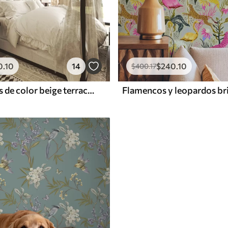
0
.10
14
$
240
.10
$
400
.17
Rayas anchas de color beige terracota con un acento grisáceo