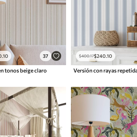
0
.10
37
$
240
.10
$
400
.17
en tonos beige claro