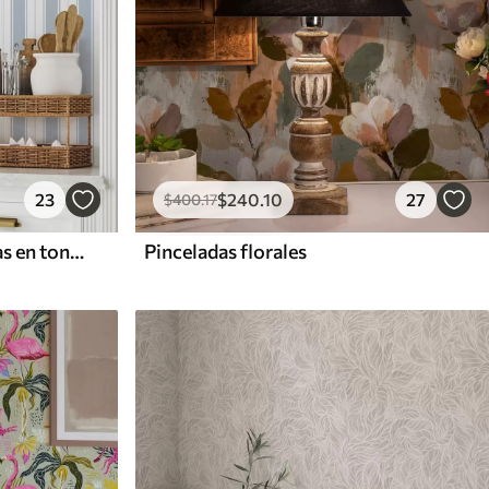
23
$
240
.10
27
$
400
.17
Versión con rayas repetidas en tonos grises y azules
Pinceladas florales