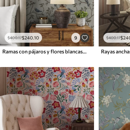
$
240
.10
9
$
24
$
400
.17
$
400
.17
Ramas con pájaros y flores blancas sobre un fondo delicado