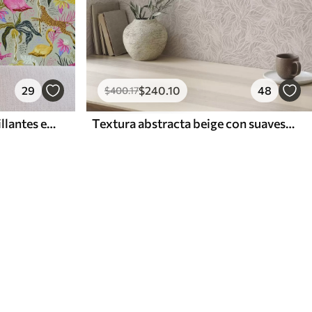
29
$
240
.10
48
$
400
.17
Flamencos y leopardos brillantes entre plantas tropicales
Textura abstracta beige con suaves líneas de hojas