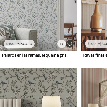
$
240
.10
17
$
24
$
400
.17
$
400
.17
Pájaros en las ramas, esquema gris azulado
Rayas finas 