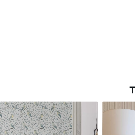
Estándar
Premium
816
.67
1100
.00
$
490
.00
/m²
$
660
.00
/m²
T