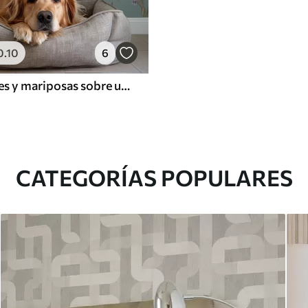
0
.10
6
Pájaros, flores y mariposas sobre un fondo azul grisáceo
CATEGORÍAS POPULARES