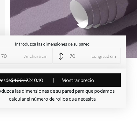
Introduzca las dimensiones de su pared
Anchura cm
Longitud cm
desde
$
400
.17
240
.10
Mostrar precio
oduzca las dimensiones de su pared para que podamos
calcular el número de rollos que necesita