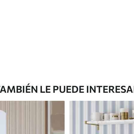
Vinilo Premium
1266
.67
$
760
.00
/m²
AMBIÉN LE PUEDE INTERES