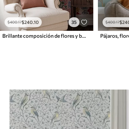
$
240
.10
35
$
24
$
400
.17
$
400
.17
Brillante composición de flores y bayas con loros