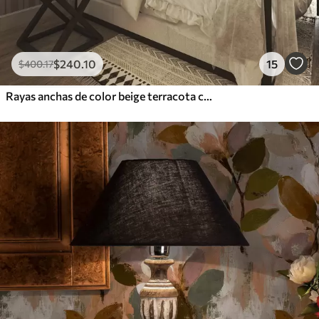
$
240
.10
15
$
400
.17
Rayas anchas de color beige terracota con un acento grisáceo