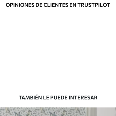
Opciones
Disponible con recubrimiento de barniz
OPINIONES DE CLIENTES EN TRUSTPILOT
adicionales
y/o adhesivo para empapelar.
Limpieza
Se puede limpiar suavemente con una
esponja suave. Los murales de pared con
recubrimiento de barniz pueden
limpiarse con agua.
Método de
Aplicación sin fisuras
aplicación
Materiales disponibles
Estándar
816
.67
$
490
.00
/m²
TAMBIÉN LE PUEDE INTERESAR
Premium