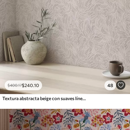
$
240
.10
48
$
400
.17
Textura abstracta beige con suaves líneas de hojas