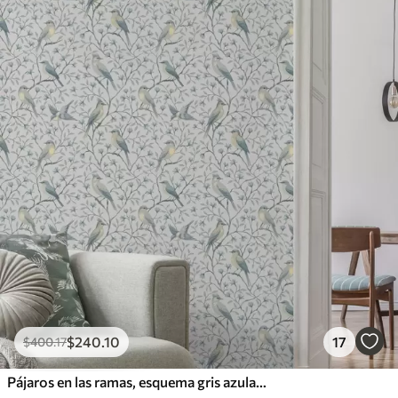
1100
.00
$
660
.00
/m²
Vinilo Premium
1266
.67
$
760
.00
/m²
$
240
.10
17
$
400
.17
Pájaros en las ramas, esquema gris azulado