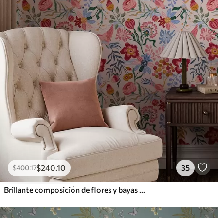
$
240
.10
35
$
400
.17
Brillante composición de flores y bayas con loros