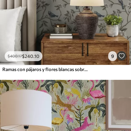
$
240
.10
9
$
400
.17
Ramas con pájaros y flores blancas sobre un fondo delicado