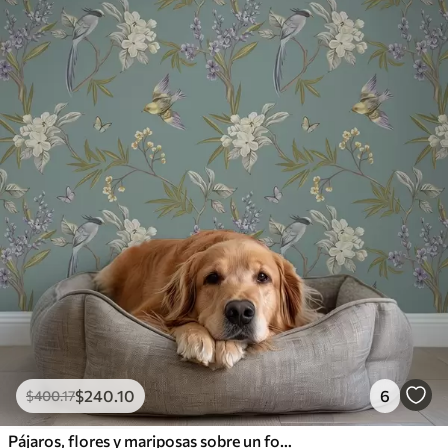
$
240
.10
6
$
400
.17
Pájaros, flores y mariposas sobre un fondo azul grisáceo