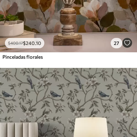
$
240
.10
27
$
400
.17
Pinceladas florales