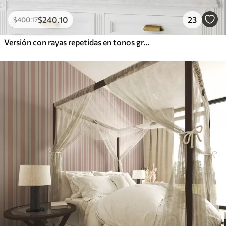
$
240
.10
23
$
400
.17
Versión con rayas repetidas en tonos grises y azules