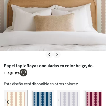
Papel tapiz Rayas onduladas en color beige, de
estilo minimalista Nr. a01182v2
1
Le gusta
Este diseño está disponible en otros colores: