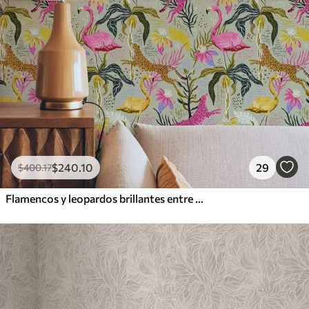
$
240
.10
29
$
400
.17
Flamencos y leopardos brillantes entre plantas tropicales