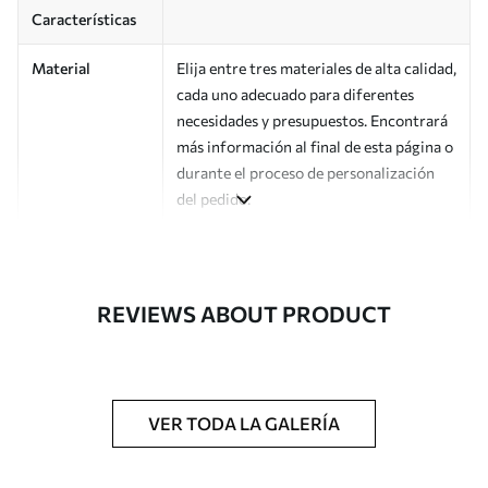
Características
Material
Elija entre tres materiales de alta calidad,
cada uno adecuado para diferentes
necesidades y presupuestos. Encontrará
más información al final de esta página o
durante el proceso de personalización
del pedido.
Autor
Estudio de diseño Uwalls
Número de
a01182v2
REVIEWS ABOUT PRODUCT
artículo
Acabado
Semimate.
Producción
Impreso bajo pedido y entregado en
VER TODA LA GALERÍA
rollos de hasta 50 cm de ancho.