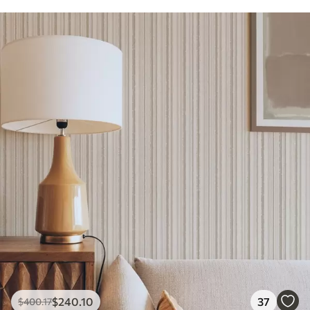
$
240
.10
37
$
400
.17