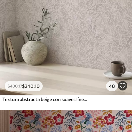
$
240
.10
48
$
400
.17
Textura abstracta beige con suaves líneas de hojas