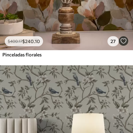
$
240
.10
27
$
400
.17
Pinceladas florales