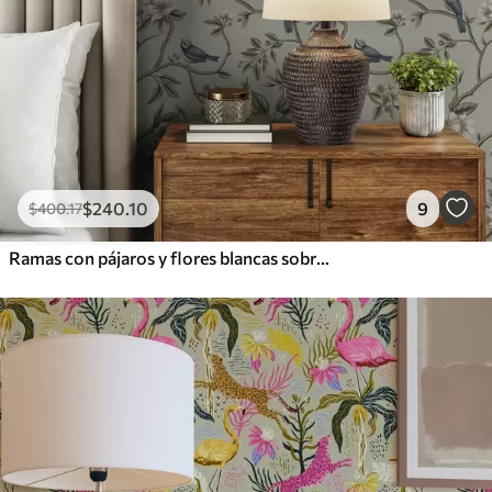
$
240
.10
9
$
400
.17
Ramas con pájaros y flores blancas sobre un fondo delicado