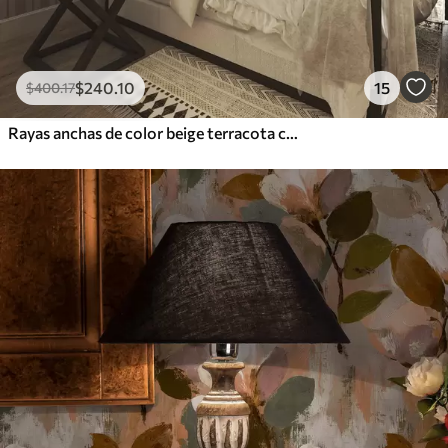
$
240
.10
15
$
400
.17
Rayas anchas de color beige terracota con un acento grisáceo