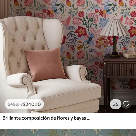
$
240
.10
35
$
400
.17
Brillante composición de flores y bayas con loros