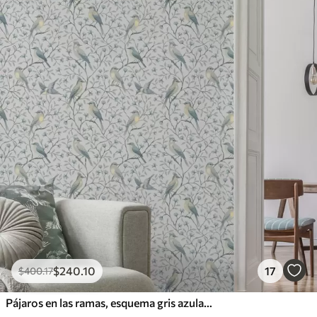
Vinilo Premium
1266
.67
$
760
.00
/m²
$
240
.10
17
$
400
.17
Pájaros en las ramas, esquema gris azulado