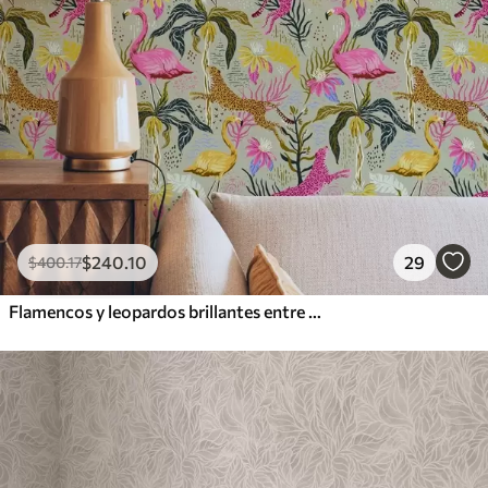
$
240
.10
29
$
400
.17
Flamencos y leopardos brillantes entre plantas tropicales