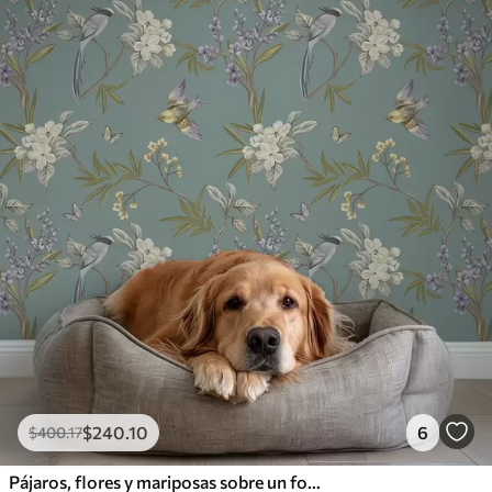
$
240
.10
6
$
400
.17
Pájaros, flores y mariposas sobre un fondo azul grisáceo