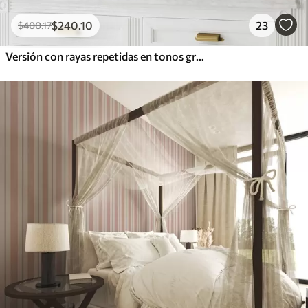
$
240
.10
23
$
400
.17
Versión con rayas repetidas en tonos grises y azules