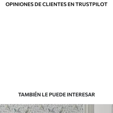
Opciones
Disponible con recubrimiento de barniz
OPINIONES DE CLIENTES EN TRUSTPILOT
adicionales
y/o adhesivo para empapelar.
Limpieza
Se puede limpiar suavemente con una
esponja suave. Los murales de pared con
recubrimiento de barniz pueden
limpiarse con agua.
Método de
Aplicación sin fisuras
aplicación
Materiales disponibles
Estándar
816
.67
$
490
.00
/m²
TAMBIÉN LE PUEDE INTERESAR
Premium
1100
.00
$
660
.00
/m²