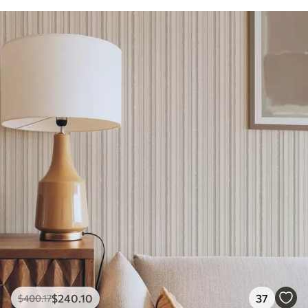
$
240
.10
37
$
400
.17