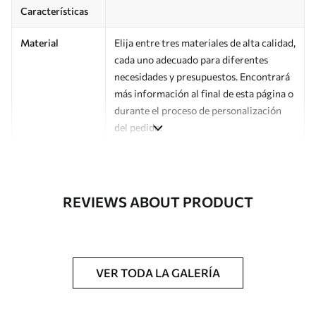
Características
Material
Elija entre tres materiales de alta calidad,
cada uno adecuado para diferentes
necesidades y presupuestos. Encontrará
más información al final de esta página o
durante el proceso de personalización
del pedido.
Autor
Estudio de diseño Uwalls
Número de
a01181v1
REVIEWS ABOUT PRODUCT
artículo
Acabado
Semimate.
Producción
Impreso bajo pedido y entregado en
VER TODA LA GALERÍA
rollos de hasta 50 cm de ancho.