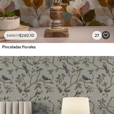
$
240
.10
27
$
400
.17
Pinceladas florales