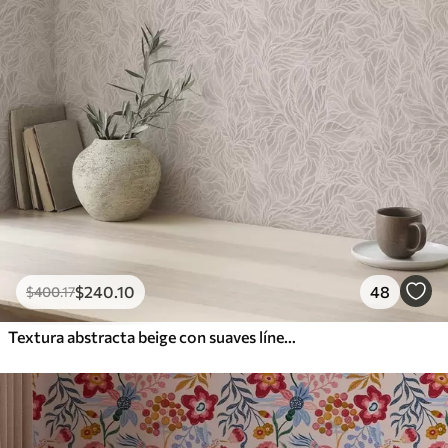
$
240
.10
48
$
400
.17
Textura abstracta beige con suaves líneas de hojas