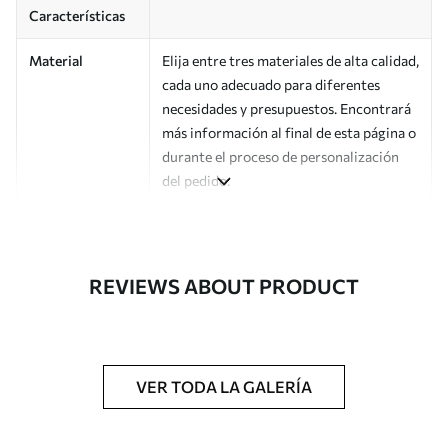
Características
Material
Elija entre tres materiales de alta calidad,
cada uno adecuado para diferentes
necesidades y presupuestos. Encontrará
más información al final de esta página o
durante el proceso de personalización
del pedido.
Autor
Estudio de diseño Uwalls
Número de
a01178v1
REVIEWS ABOUT PRODUCT
artículo
Acabado
Semimate.
Producción
Impreso bajo pedido y entregado en
VER TODA LA GALERÍA
rollos de hasta 50 cm de ancho.