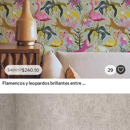
$
240
.10
29
$
400
.17
Flamencos y leopardos brillantes entre plantas tropicales