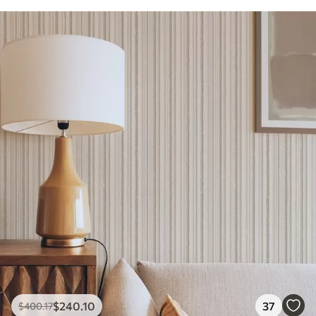
$
240
.10
37
$
400
.17