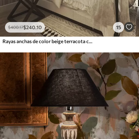
$
240
.10
15
$
400
.17
Rayas anchas de color beige terracota con un acento grisáceo