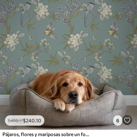
$
240
.10
6
$
400
.17
Pájaros, flores y mariposas sobre un fondo azul grisáceo