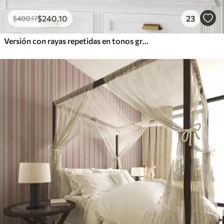
$
240
.10
23
$
400
.17
Versión con rayas repetidas en tonos grises y azules