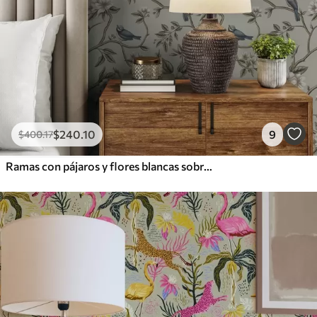
$
240
.10
9
$
400
.17
Ramas con pájaros y flores blancas sobre un fondo delicado