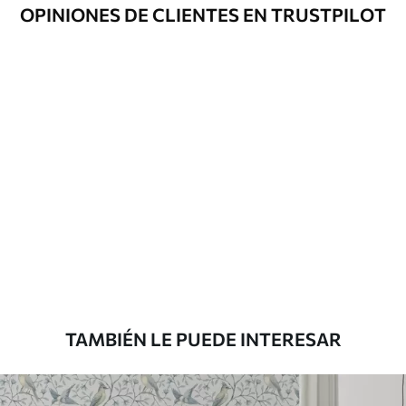
Opciones
Disponible con recubrimiento de barniz
OPINIONES DE CLIENTES EN TRUSTPILOT
adicionales
y/o adhesivo para empapelar.
Limpieza
Se puede limpiar suavemente con una
esponja suave. Los murales de pared con
recubrimiento de barniz pueden
limpiarse con agua.
Método de
Aplicación sin fisuras
aplicación
Materiales disponibles
Estándar
816
.67
$
490
.00
/m²
TAMBIÉN LE PUEDE INTERESAR
Premium
1100
.00
$
660
.00
/m²