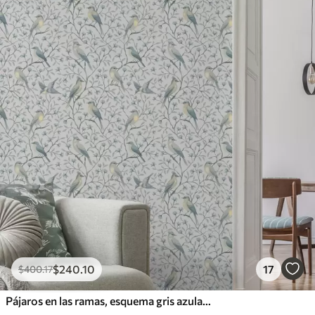
Vinilo Premium
1266
.67
$
760
.00
/m²
$
240
.10
17
$
400
.17
Pájaros en las ramas, esquema gris azulado