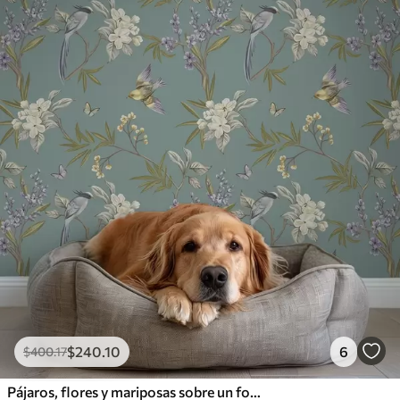
$
240
.10
6
$
400
.17
Pájaros, flores y mariposas sobre un fondo azul grisáceo