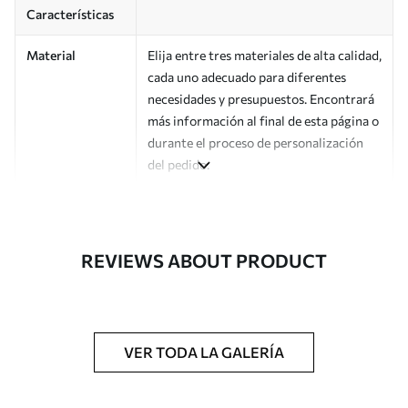
Características
Material
Elija entre tres materiales de alta calidad,
cada uno adecuado para diferentes
necesidades y presupuestos. Encontrará
más información al final de esta página o
durante el proceso de personalización
del pedido.
Autor
Estudio de diseño Uwalls
Número de
a01176v1
REVIEWS ABOUT PRODUCT
artículo
Acabado
Semimate.
Producción
Impreso bajo pedido y entregado en
VER TODA LA GALERÍA
rollos de hasta 50 cm de ancho.