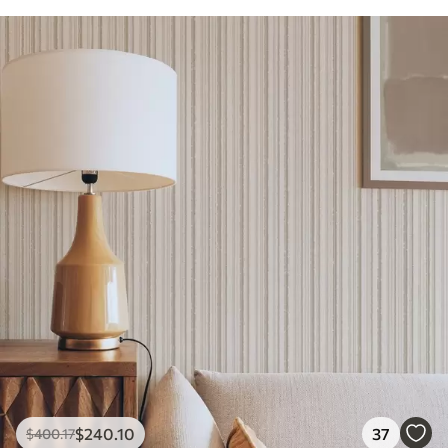
$
240
.10
37
$
400
.17