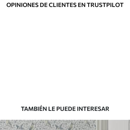
Opciones
Disponible con recubrimiento de barniz
OPINIONES DE CLIENTES EN TRUSTPILOT
adicionales
y/o adhesivo para empapelar.
Limpieza
Se puede limpiar suavemente con una
esponja suave. Los murales de pared con
recubrimiento de barniz pueden
limpiarse con agua.
Método de
Aplicación sin fisuras
aplicación
Materiales disponibles
Estándar
816
.67
$
490
.00
/m²
TAMBIÉN LE PUEDE INTERESAR
Premium
1100
.00
$
660
.00
/m²