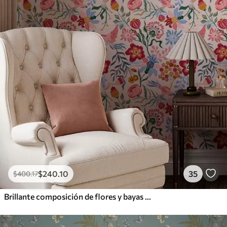
$
240
.10
35
$
400
.17
Brillante composición de flores y bayas con loros