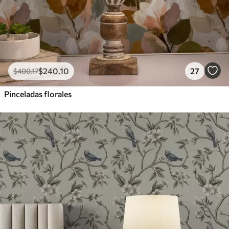
$
240
.10
27
$
400
.17
Pinceladas florales