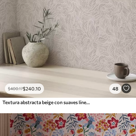
$
240
.10
48
$
400
.17
Textura abstracta beige con suaves líneas de hojas