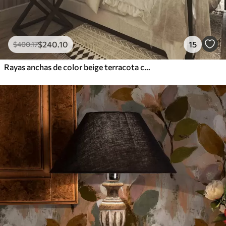
$
240
.10
15
$
400
.17
Rayas anchas de color beige terracota con un acento grisáceo