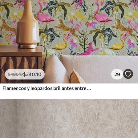
$
240
.10
29
$
400
.17
Flamencos y leopardos brillantes entre plantas tropicales