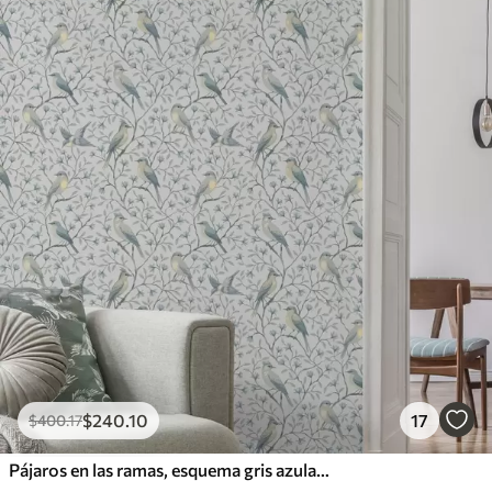
Vinilo Premium
1266
.67
$
760
.00
/m²
$
240
.10
17
$
400
.17
Pájaros en las ramas, esquema gris azulado