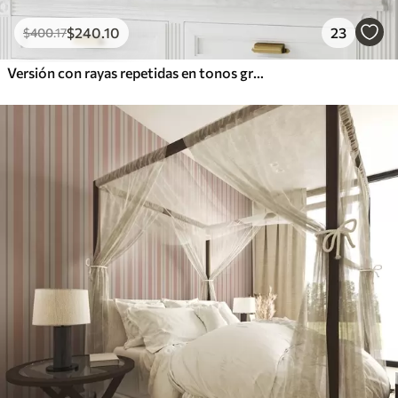
$
240
.10
23
$
400
.17
Versión con rayas repetidas en tonos grises y azules