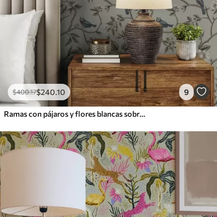
$
240
.10
9
$
400
.17
Ramas con pájaros y flores blancas sobre un fondo delicado