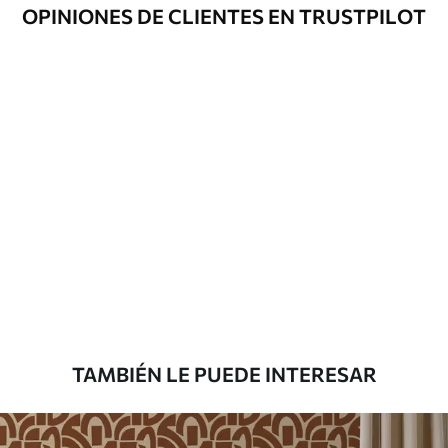
Opciones
Disponible con recubrimiento de barniz
OPINIONES DE CLIENTES EN TRUSTPILOT
adicionales
y/o adhesivo para empapelar.
Limpieza
Se puede limpiar suavemente con una
esponja suave. Los murales de pared con
recubrimiento de barniz pueden
limpiarse con agua.
Método de
Aplicación sin fisuras
aplicación
Materiales disponibles
Estándar
816
.67
$
490
.00
/m²
TAMBIÉN LE PUEDE INTERESAR
Premium
1100
.00
$
660
.00
/m²