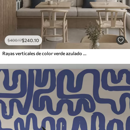
$
240
.10
$
400
.17
Rayas verticales de color verde azulado oscuro sobre fondo claro