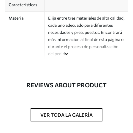
Características
Material
Elija entre tres materiales de alta calidad,
cada uno adecuado para diferentes
necesidades y presupuestos. Encontrará
más información al final de esta página o
durante el proceso de personalización
del pedido.
Autor
Estudio de diseño Uwalls
Número de
a01168
REVIEWS ABOUT PRODUCT
artículo
Acabado
Semimate.
Producción
Impreso bajo pedido y entregado en
VER TODA LA GALERÍA
rollos de hasta 50 cm de ancho.