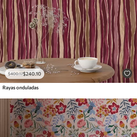
$
240
.10
$
400
.17
Rayas onduladas