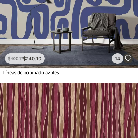
$
240
.10
14
$
400
.17
Líneas de bobinado azules