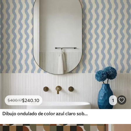
$
240
.10
1
$
400
.17
Dibujo ondulado de color azul claro sobre fondo claro