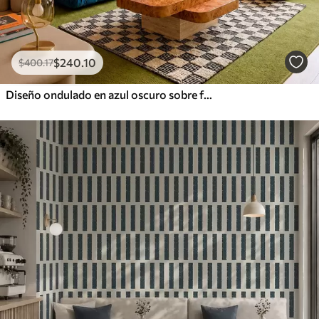
$
240
.10
$
400
.17
Diseño ondulado en azul oscuro sobre fondo rosa