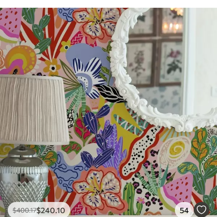
$
240
.10
54
$
400
.17