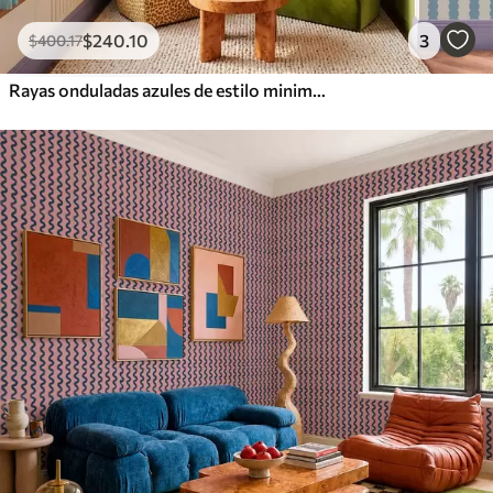
$
240
.10
3
$
400
.17
Rayas onduladas azules de estilo minimalista