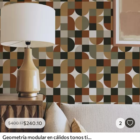
$
240
.10
2
$
400
.17
Geometría modular en cálidos tonos tierra