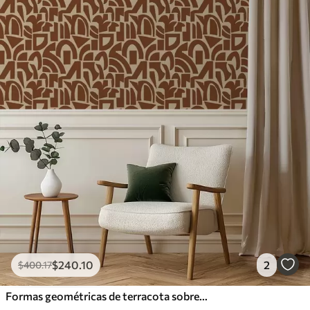
Vinilo Premium
1266
.67
$
760
.00
/m²
$
240
.10
2
$
400
.17
Formas geométricas de terracota sobre lino