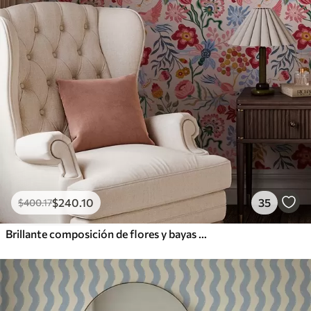
$
240
.10
35
$
400
.17
Brillante composición de flores y bayas con loros