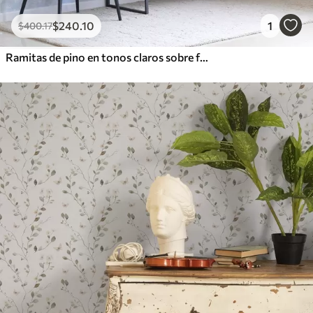
$
240
.10
1
$
400
.17
Ramitas de pino en tonos claros sobre fondo azul