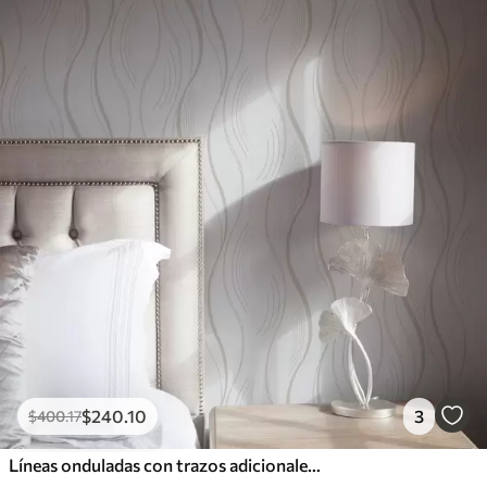
Vinilo Premium
1266
.67
$
760
.00
/m²
$
240
.10
3
$
400
.17
Líneas onduladas con trazos adicionales en estilo moderno