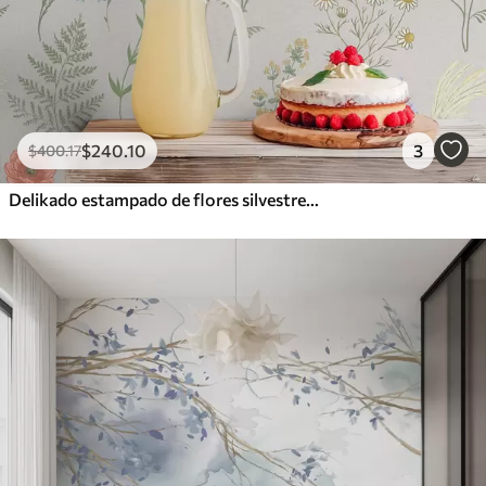
$
240
.10
3
$
400
.17
Delikado estampado de flores silvestres sobre fondo claro