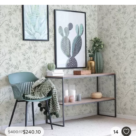
$
240
.10
14
$
400
.17