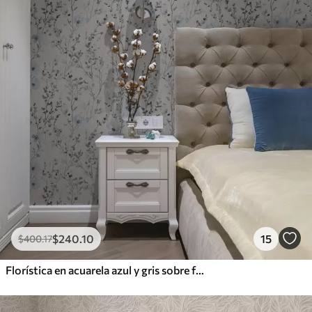
$
240
.10
15
$
400
.17
Florística en acuarela azul y gris sobre fondo neutro