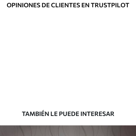
Opciones
Disponible con recubrimiento de barniz
OPINIONES DE CLIENTES EN TRUSTPILOT
adicionales
y/o adhesivo para empapelar.
Limpieza
Se puede limpiar suavemente con una
esponja suave. Los murales de pared con
recubrimiento de barniz pueden
limpiarse con agua.
Método de
Aplicación sin fisuras
aplicación
Materiales disponibles
Estándar
816
.67
$
490
.00
/m²
TAMBIÉN LE PUEDE INTERESAR
Premium
1100
.00
$
660
.00
/m²