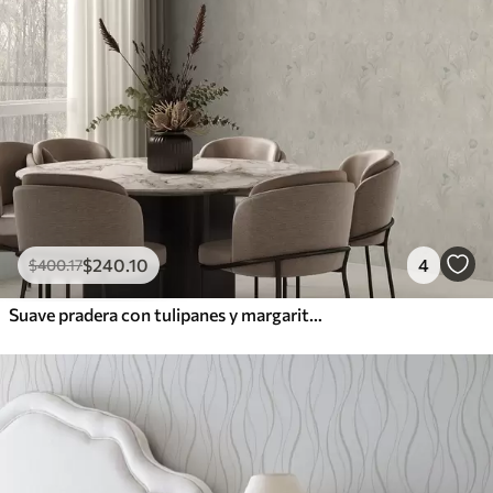
$
240
.10
4
$
400
.17
Suave pradera con tulipanes y margaritas, salvia pastel