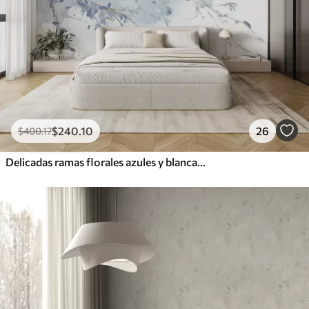
$
240
.10
26
$
400
.17
Delicadas ramas florales azules y blancas con fondo de acuarela suave y borroso