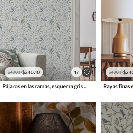
$
240
.10
17
$
24
$
400
.17
$
400
.17
Pájaros en las ramas, esquema gris azulado
Rayas finas 