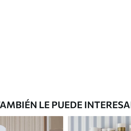
Vinilo Premium
1266
.67
$
760
.00
/m²
AMBIÉN LE PUEDE INTERES