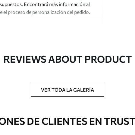
esupuestos. Encontrará más información al
te el proceso de personalización del pedido.
REVIEWS ABOUT PRODUCT
gado en rollos de hasta 50 cm de ancho.
o de barniz y/o adhesivo para empapelar.
VER TODA LA GALERÍA
 con una esponja suave. Los murales de pared
 pueden limpiarse con agua.
ONES DE CLIENTES EN TRUS