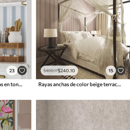
23
$
240
.10
15
$
400
.17
Versión con rayas repetidas en tonos grises y azules
Rayas anchas de color beige terracota con un acento grisáceo