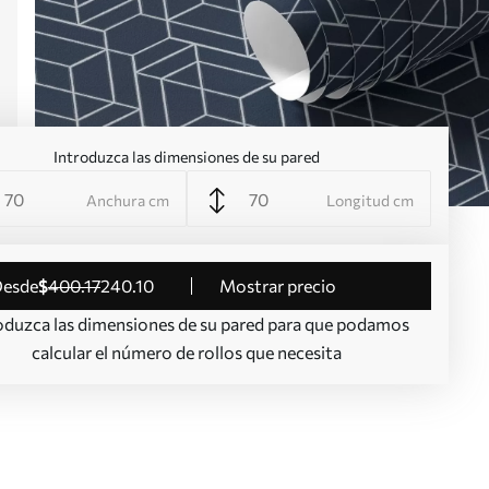
Introduzca las dimensiones de su pared
Anchura cm
Longitud cm
desde
$
400
.17
240
.10
Mostrar precio
oduzca las dimensiones de su pared para que podamos
calcular el número de rollos que necesita