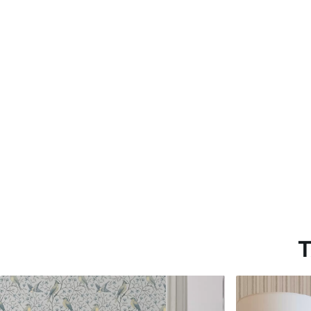
Materiales disponibles
Estándar
Premium
816
.67
1100
.00
$
490
.00
/m²
$
660
.00
/m²
T