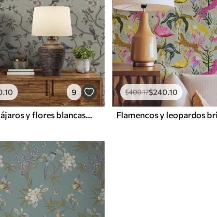
0
.10
9
$
240
.10
$
400
.17
Ramas con pájaros y flores blancas sobre un fondo delicado