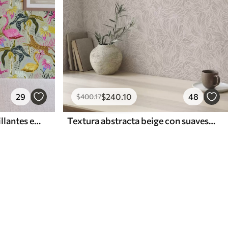
29
$
240
.10
48
$
400
.17
Flamencos y leopardos brillantes entre plantas tropicales
Textura abstracta beige con suaves líneas de hojas