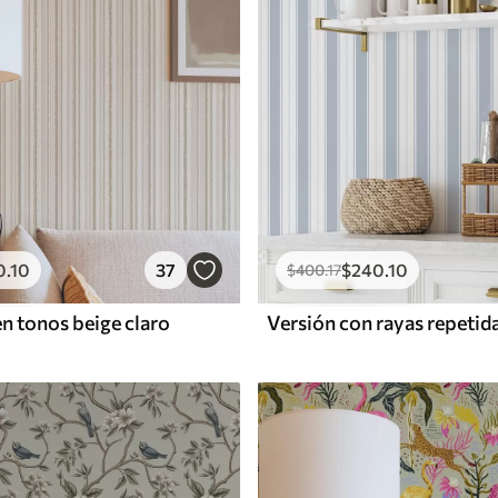
0
.10
37
$
240
.10
$
400
.17
en tonos beige claro