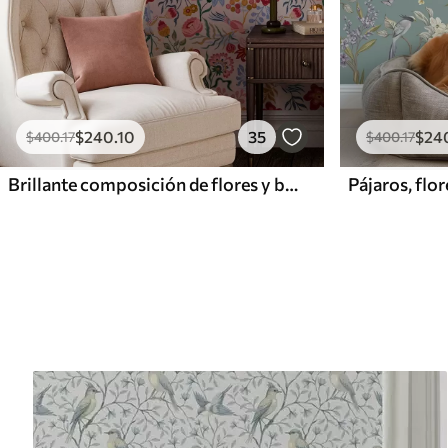
$
240
.10
35
$
24
$
400
.17
$
400
.17
Brillante composición de flores y bayas con loros