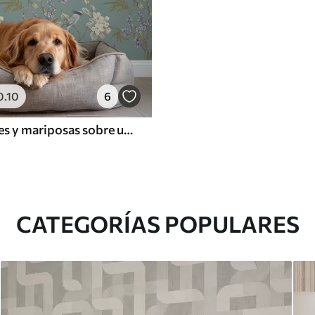
0
.10
6
Pájaros, flores y mariposas sobre un fondo azul grisáceo
CATEGORÍAS POPULARES