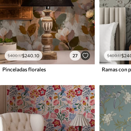
$
240
.10
27
$
24
$
400
.17
$
400
.17
Pinceladas florales