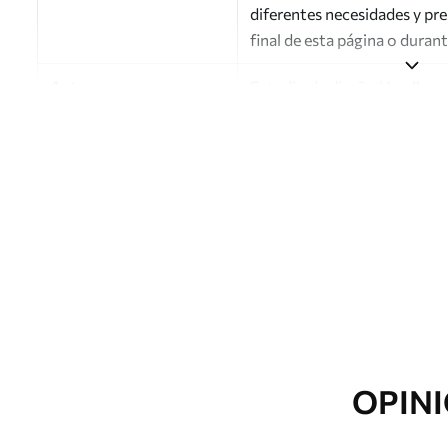
diferentes necesidades y pr
final de esta página o duran
Autor
Estudio de diseño Uwalls
Número de artículo
a01066v1
Acabado
Semimate.
Producción
Impreso bajo pedido y entre
Opciones adicionales
Disponible con recubrimient
Limpieza
Se puede limpiar suavemente
con recubrimiento de barniz
OPINI
Método de aplicación
Aplicación sin fisuras