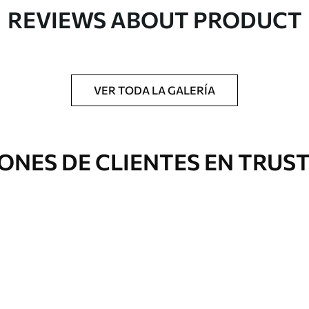
REVIEWS ABOUT PRODUCT
gado en rollos de hasta 50 cm de ancho.
o de barniz y/o adhesivo para empapelar.
VER TODA LA GALERÍA
 con una esponja suave. Los murales de pared
 pueden limpiarse con agua.
ONES DE CLIENTES EN TRUS
Vinilo Premium
1266
.67
$
760
.00
/m²