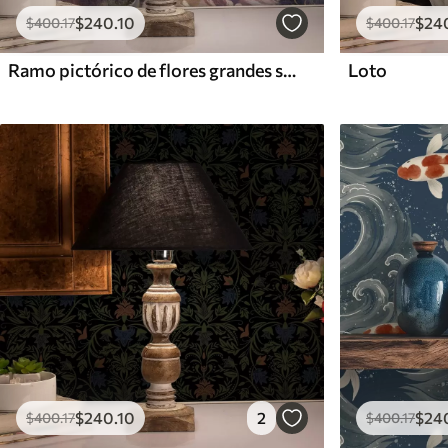
$
240
.10
$
24
$
400
.17
$
400
.17
Ramo pictórico de flores grandes sobre fondo índigo intenso
Loto
$
240
.10
2
$
24
$
400
.17
$
400
.17