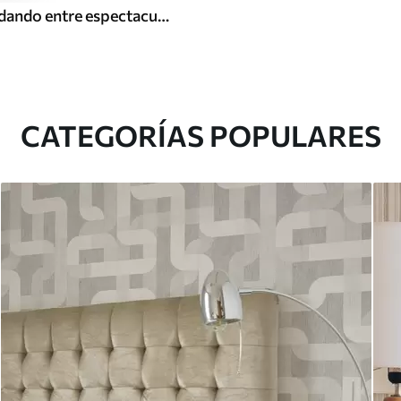
Peces koi nadando entre espectaculares olas oceánicas
CATEGORÍAS POPULARES