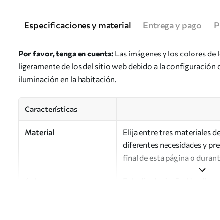
Especificaciones y material
Entrega y pago
P
Por favor, tenga en cuenta:
Las imágenes y los colores de 
ligeramente de los del sitio web debido a la configuración 
iluminación en la habitación.
Características
Material
Elija entre tres materiales 
diferentes necesidades y pr
final de esta página o duran
Autor
Estudio de diseño Uwalls
Número de artículo
a01032