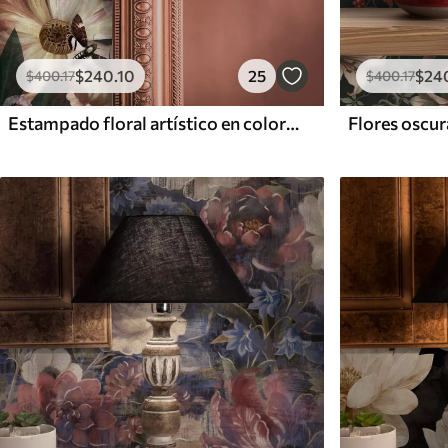
$
240
.10
25
$
24
$
400
.17
$
400
.17
Estampado floral artístico en colores oscuros