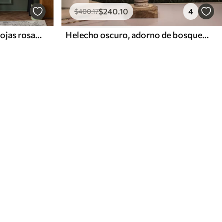
$
240
.10
4
$
400
.17
Flora oscura con flores y hojas rosadas, fondo intenso
Helecho oscuro, adorno de bosque, colores nocturnos