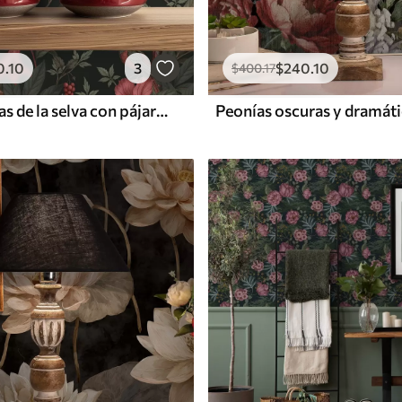
0
.10
3
$
240
.10
$
400
.17
Flores oscuras de la selva con pájaros y mariposas