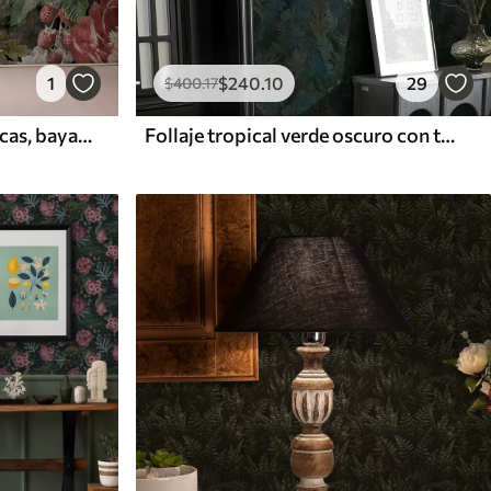
1
$
240
.10
29
$
400
.17
Peonías oscuras y dramáticas, bayas y mariposa sobre fondo negro
Follaje tropical verde oscuro con toques azules