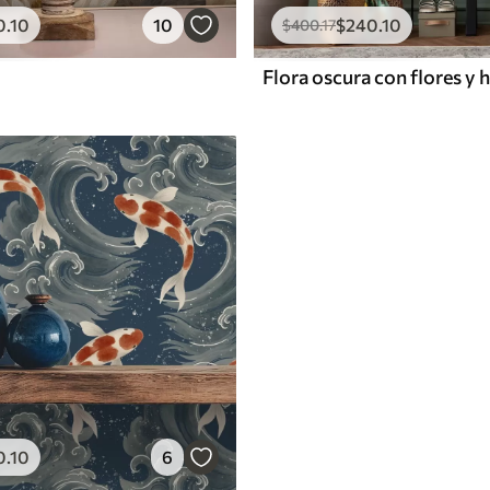
0
.10
10
$
240
.10
$
400
.17
0
.10
6