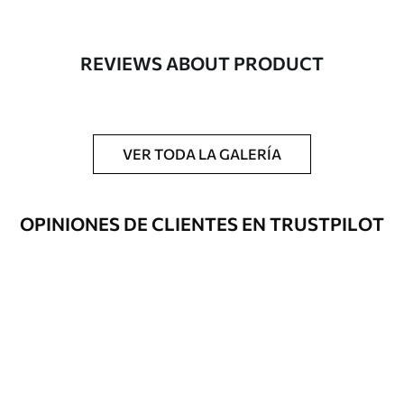
Autor
Estudio de diseño Uwalls
Número de
a00433
REVIEWS ABOUT PRODUCT
artículo
Acabado
Semimate.
Producción
Impreso bajo pedido y entregado en
VER TODA LA GALERÍA
rollos de hasta 50 cm de ancho.
Opciones
Disponible con recubrimiento de barniz
OPINIONES DE CLIENTES EN TRUSTPILOT
adicionales
y/o adhesivo para empapelar.
Limpieza
Se puede limpiar suavemente con una
esponja suave. Los murales de pared con
recubrimiento de barniz pueden
limpiarse con agua.
Método de
Aplicación sin fisuras
aplicación