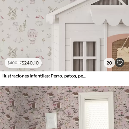
$
240
.10
20
$
400
.17
Ilustraciones infantiles: Perro, patos, pelotas, molino