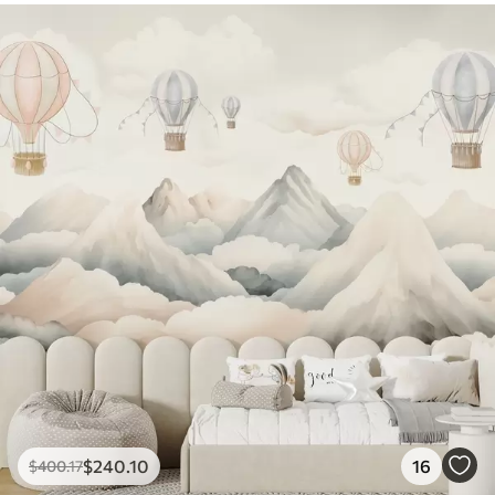
$
240
.10
16
$
400
.17