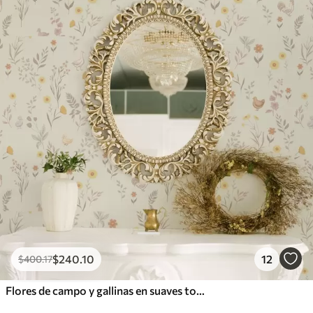
$
240
.10
12
$
400
.17
Flores de campo y gallinas en suaves tonos pastel