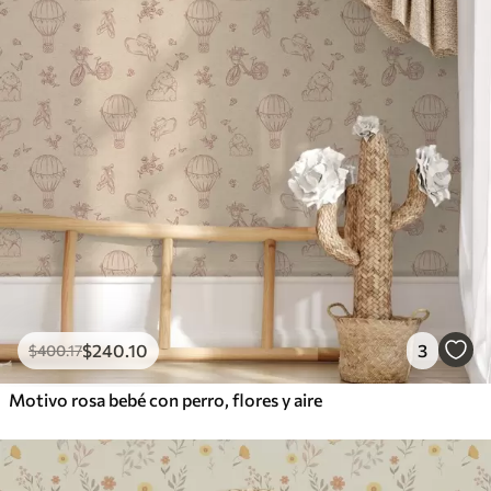
$
240
.10
3
$
400
.17
Motivo rosa bebé con perro, flores y aire