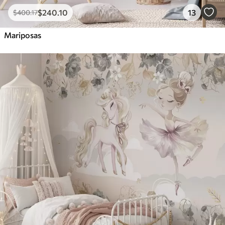
$
240
.10
13
$
400
.17
Mariposas