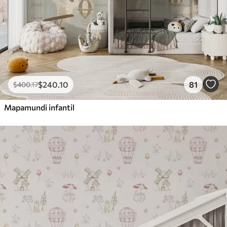
$
240
.10
81
$
400
.17
Mapamundi infantil