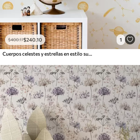
$
240
.10
1
$
400
.17
Cuerpos celestes y estrellas en estilo suave