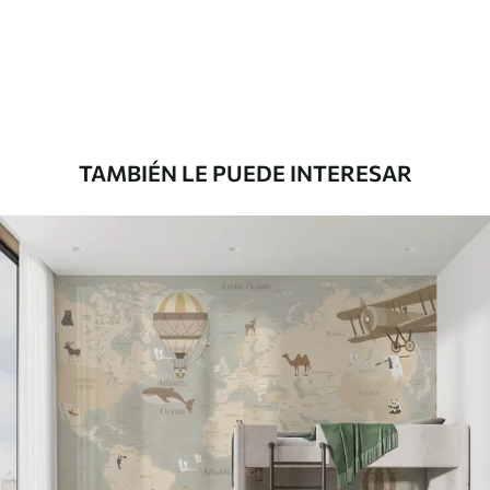
Materiales disponibles
Estándar
816
.67
$
490
.00
/m²
TAMBIÉN LE PUEDE INTERESAR
Premium
1100
.00
$
660
.00
/m²
Vinilo Premium
1266
.67
$
760
.00
/m²