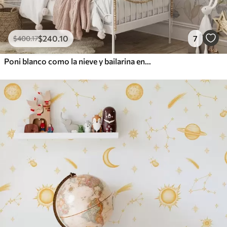
$
240
.10
7
$
400
.17
Poni blanco como la nieve y bailarina entre flores y nubes