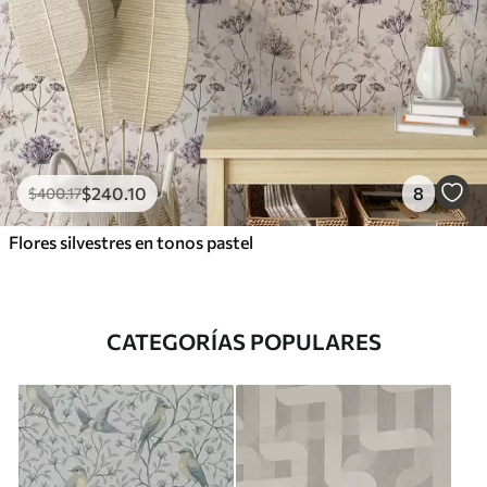
$
240
.10
8
$
400
.17
Flores silvestres en tonos pastel
CATEGORÍAS POPULARES