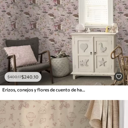
$
240
.10
$
400
.17
Erizos, conejos y flores de cuento de hadas entre setas sobre fondo rosa