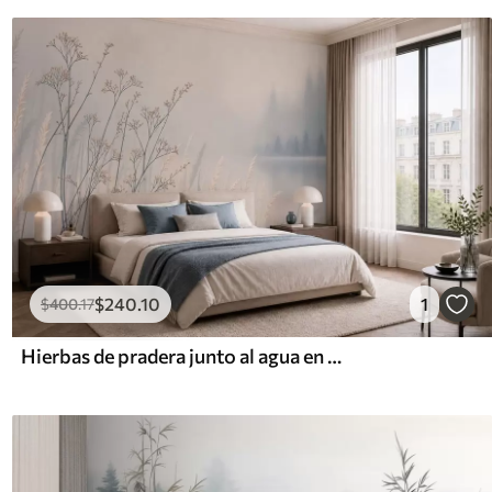
$
240
.10
1
$
400
.17
Hierbas de pradera junto al agua en un paisaje brumoso