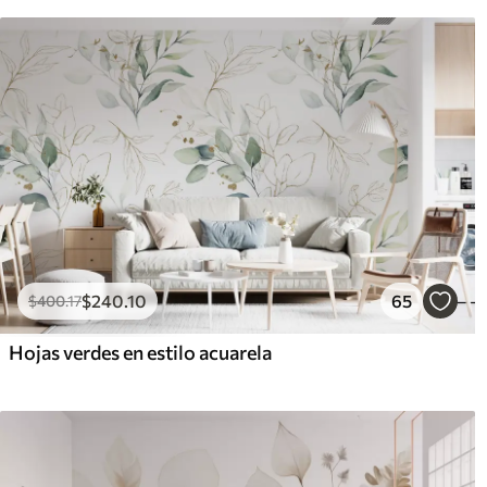
$
240
.10
65
$
400
.17
Hojas verdes en estilo acuarela