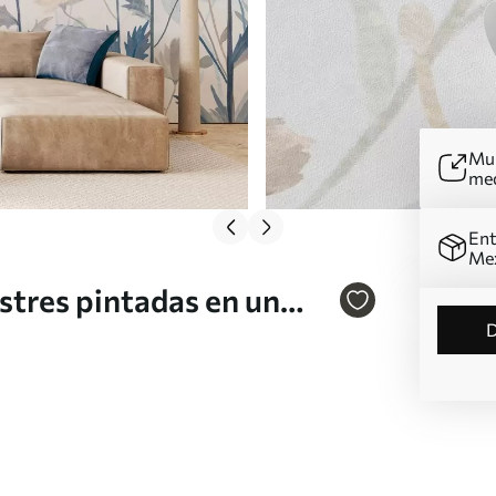
Mur
me
Ent
Me
estres pintadas en un
do claro Nr. w05563