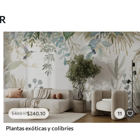
AR
$
240
.10
11
$
400
.17
Plantas exóticas y colibríes