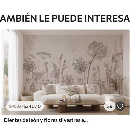
l and Stick
3
.33
$
920
.00
/m²
AMBIÉN LE PUEDE INTERES
$
240
.10
39
$
400
.17
Dientes de león y flores silvestres en estilo acuarela