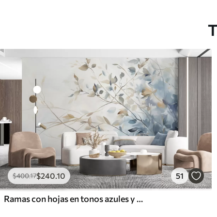
Vinilo Premium
Pee
1266
.67
153
$
760
.00
/m²
T
$
240
.10
51
$
400
.17
Ramas con hojas en tonos azules y marrones, fondo claro, suave y delicado, estilo acuarela