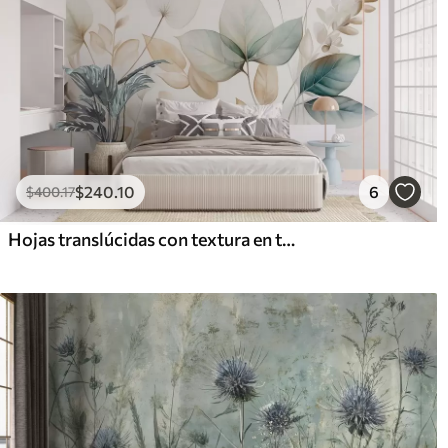
$
240
.10
6
$
400
.17
Hojas translúcidas con textura en tonos apagados de beige y verde azulado, con tallos delicados sobre un fondo suave y claro