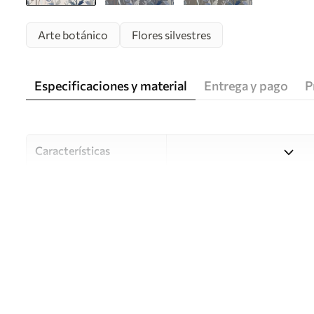
Arte botánico
Flores silvestres
Especificaciones y material
Entrega y pago
P
Características
Material
Elija entre tres materiales d
habitaciones y presupuestos
o durante el proceso de per
Autor
Estudio de diseño Uwalls
Número de artículo
w05563