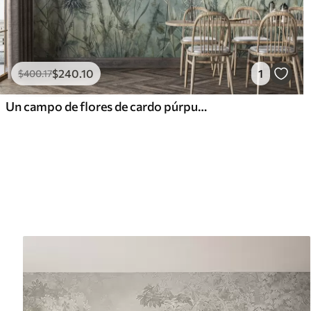
$
240
.10
1
$
400
.17
Un campo de flores de cardo púrpura con flores borrosas y follaje en el fondo de textura vintage