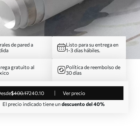
ales de pared a
Listo para su entrega en
dida
1-3 días hábiles.
rega gratuito al
Política de reembolso de
xico
30 días
desde
$
400
.17
240
.10
Ver precio
El precio indicado tiene un
descuento del 40%