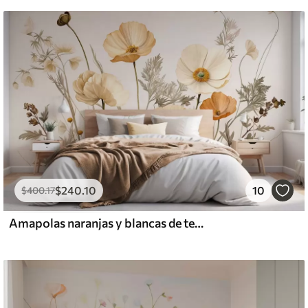
$
240
.10
10
$
400
.17
Amapolas naranjas y blancas de textura vintage con tallos y hojas finas, fondo beige claro, estilo acuarela