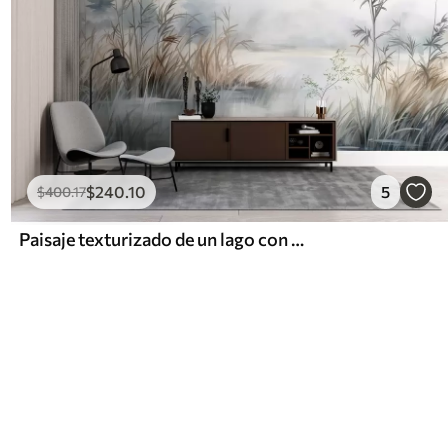
$
240
.10
5
$
400
.17
Paisaje texturizado de un lago con hierbas altas en primer plano, azul suave y marrón, agua tranquila, árboles en la distancia