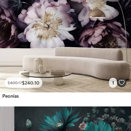
$
240
.10
1
$
400
.17
Peonías