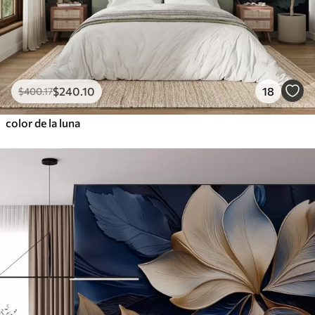
$
240
.10
18
$
400
.17
color de la luna