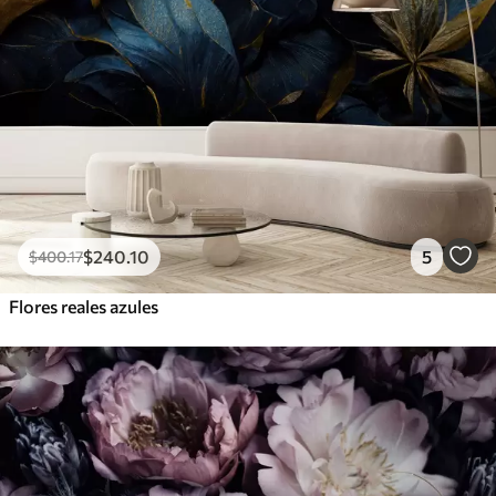
$
240
.10
5
$
400
.17
Flores reales azules