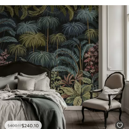
$
240
.10
$
400
.17