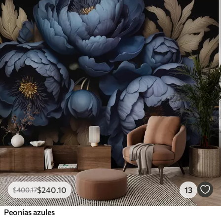
$
240
.10
13
$
400
.17
Peonías azules