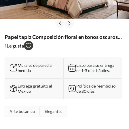
Papel tapiz Composición floral en tonos oscuros
con flores y hojas grandes Nr. w05533
1
Le gusta
Murales de pared a
Listo para su entrega
medida
en 1-3 días hábiles.
Entrega gratuito al
Política de reembolso
Mexico
de 30 días
Arte botánico
Elegantes