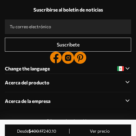
Suscribirse al boletín de noticias
Suscríbete
Change the language
Acerca del producto
Acerca de la empresa
Editar permisos de cookies
2011-2026 Uwalls . Todos los derechos reservados.
desde
$
400
.17
240
.10
Ver precio
Gestionado por KLW Sp. z o.o. CIF: PL9223057591.