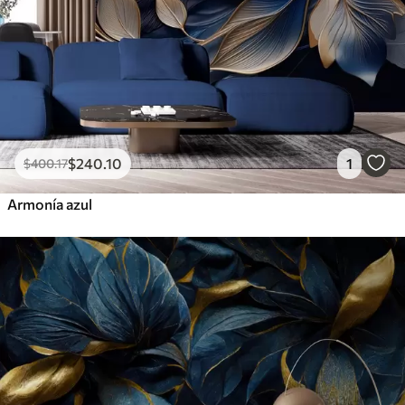
$
240
.10
1
$
400
.17
Armonía azul