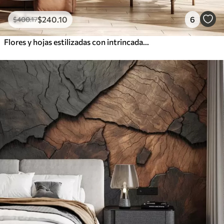
$
240
.10
6
$
400
.17
Flores y hojas estilizadas con intrincadas líneas en tonos verde azulado y amarillo sobre fondo oscuro