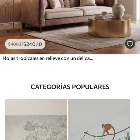
$
240
.10
$
400
.17
Hojas tropicales en relieve con un delicado diseño en tonos beige cálidos
CATEGORÍAS POPULARES