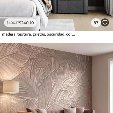
$
240
.10
87
$
400
.17
madera, textura, grietas, oscuridad, corteza, superficie