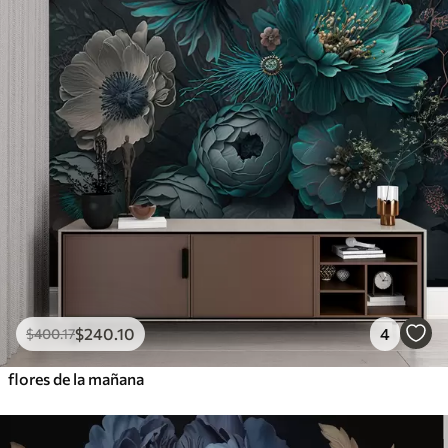
$
240
.10
4
$
400
.17
flores de la mañana